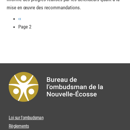
mise en œuvre des recommandations.
Page
‹‹
Pagination
précédente
Page 2
Loi sur l'ombudsman
Règlements