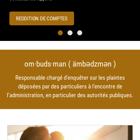
REDDITION DE COMPTES
Previous Next
om·buds·man ( ämbədzmən )
Responsable chargé d’enquêter sur les plaintes
déposées par des particuliers à l’encontre de
l’administration, en particulier des autorités publiques.