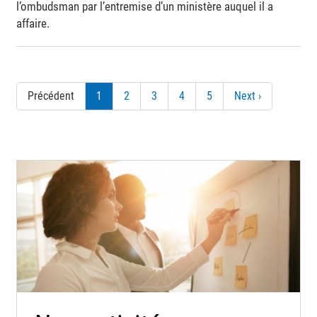
l’ombudsman par l’entremise d’un ministère auquel il a
affaire.
Pagination
Précédent
Page
1
Page
2
Page
3
Page
4
Page
5
Page
Next ›
courante
suivante